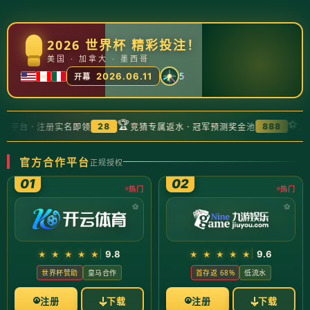
2026 世界杯 精彩投注！
美国 · 加拿大 · 墨西哥
5
2026.06.11
开幕
🏆
⚽
方平台 · 注册实名即领
竞猜专属返水 · 冠军预测奖金池
20
28
888
官方合作平台
正规授权
01
02
热门
热门
9.8
9.6
★ ★ ★ ★ ★
★ ★ ★ ★ ★
世界杯赞助
皇马合作
首存返 68%
低流水
注册
下载
注册
下载